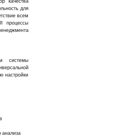
ор качества
ельность для
етствие всем
01 процессы
менеджмента
ом системы
иверсальной
ю настройки
в
о анализа