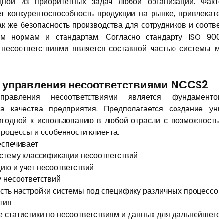
дной из приоритетных задач любой организации. Факт
т конкурентоспособность продукции на рынке, привлекат
так же безопасность производства для сотрудников и соотв
м нормам и стандартам. Согласно стандарту ISO 90
 несоответствиями является составной частью системы 
 управления несоответствиями NCCS2
правления несоответствиями является фундамент
а качества предприятия. Предполагается создание ун
игодной к использованию в любой отрасли с возможность
процессы и особенности клиента.
еспечивает
истему классификации несоответствий
ию и учет несоответствий
у несоответствий
сть настройки системы под специфику различных процессо
тия
е статистики по несоответствиям и данных для дальнейшег