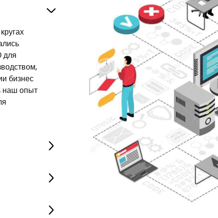
 кругах
ались
О для
зводством,
ии бизнес
ь наш опыт
ля