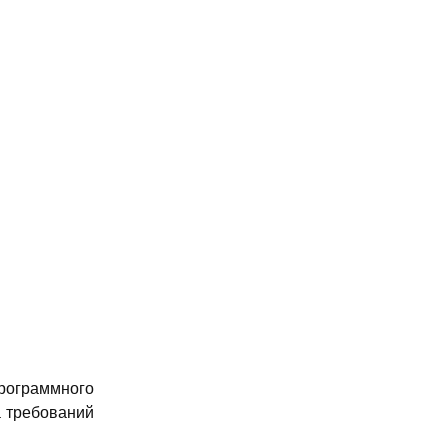
рограммного
а требований