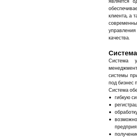
является о
обеспечивае
клиента, а 
современны
управления
качества.
Система
Система у
менеджмент
системы пр
под бизнес 
Система об
гибкую с
регистрац
обработк
возможно
предприя
получени